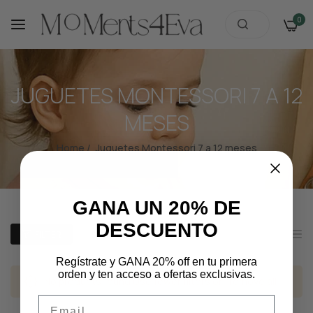
0
JUGUETES MONTESSORI 7 A 12
MESES
Home
/
Juguetes Montessori 7 a 12 meses
GANA UN 20% DE
DESCUENTO
FILTER
SORT BY
2
List
Columns
Regístrate y GANA 20% off en tu primera
orden y ten acceso a ofertas exclusivas.
No products found Use fewer filters or
remove all
Email