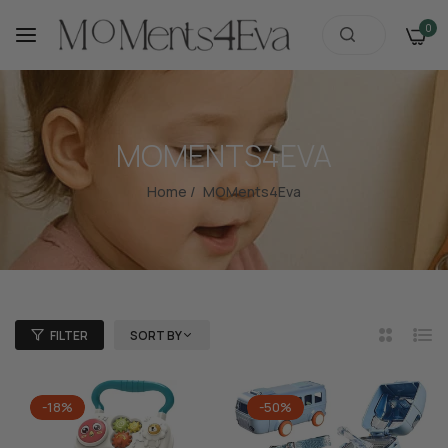
0
MOMENTS4EVA
Home
/
MOMents4Eva
FILTER
SORT BY
2
List
Columns
-18%
-50%