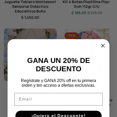
Juguete Tablero Montessori
Kit 4 Botes Plastilina Play-
Sensorial Didáctico
Doh 112gr C/u
Educativos Buho
Regular
Sale
$ 185.00
$ 225.00
Regular
$ 1,450.00
price
price
price
-31%
GANA UN 20% DE
DESCUENTO
Regístrate y GANA 20% off en tu primera
orden y ten acceso a ofertas exclusivas.
MOMENTS4EVA
MOMENTS4EVA
Email
Letrero De Decoración
Letrero De Nacimiento
Revelación De Genero,
Cuarto Bebé Personalizado
Gender Reveal
Para Hospital Decoración
Para Habitación Regalo
Regular
$ 238.00
Para Recién Nacido
¡Quiero el Descuento!
price