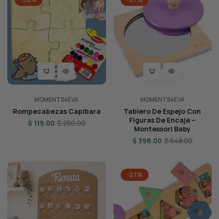
MOMENTS4EVA
MOMENTS4EVA
Rompecabezas Capibara
Tablero De Espejo Con
Figuras De Encaje –
Regular
Sale
$ 119.00
$ 250.00
Montessori Baby
price
price
Regular
Sale
$ 398.00
$ 548.00
price
price
-27%