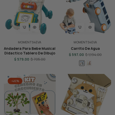
MOMENTS4EVA
MOMENTS4EVA
Andadera Para Bebe Musical
Carrito De Agua
Didactico Tablero De Dibujo
Regular
Sale
$ 597.00
$ 1,194.00
Regular
Sale
$ 579.00
$ 705.00
price
price
price
price
-46%