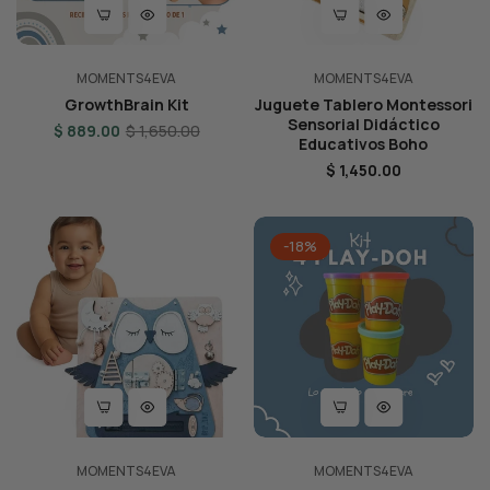
MOMENTS4EVA
MOMENTS4EVA
GrowthBrain Kit
Juguete Tablero Montessori
Sensorial Didáctico
Regular
Sale
$ 889.00
$ 1,650.00
Educativos Boho
price
price
Regular
$ 1,450.00
price
-18%
MOMENTS4EVA
MOMENTS4EVA