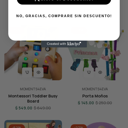
Regular
Sale
$ 1,250.00
$ 1,800.00
price
Unit
price
per
$ 1,250.00
/
item
NO, GRACIAS, COMPRARE SIN DESCUENTO!
price
-15%
-42%
MOMENTS4EVA
MOMENTS4EVA
Montessori Toddler Busy
Porta Moños
Board
Regular
Sale
$ 145.00
$ 250.00
Regular
Sale
$ 549.00
$ 649.00
price
price
price
price
-52%
-27%